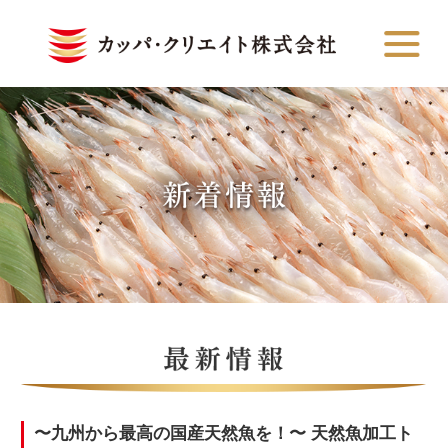
〜九州から最高の国産天然魚を！〜 天然魚加工ト