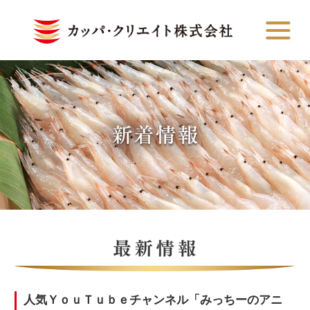
人気ＹｏｕＴｕｂｅチャンネル「みっちーのアニ