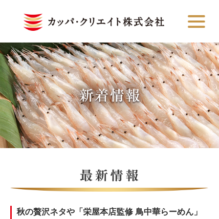
秋の贅沢ネタや「栄屋本店監修 鳥中華らーめん」